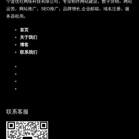
宁波优社网络科技有限公司，专业制作网站建设，数字营销，网站
运营，网站推广，SEO推广，品牌增长,企业邮箱，域名注册，服
务器租用。
首页
关于我们
博客
联系我们
首页
关于我们
博客
联系我们
联系客服