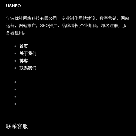
USHEO.
宁波优社网络科技有限公司，专业制作网站建设，数字营销，网站
运营，网站推广，SEO推广，品牌增长,企业邮箱，域名注册，服
务器租用。
首页
关于我们
博客
联系我们
首页
关于我们
博客
联系我们
联系客服