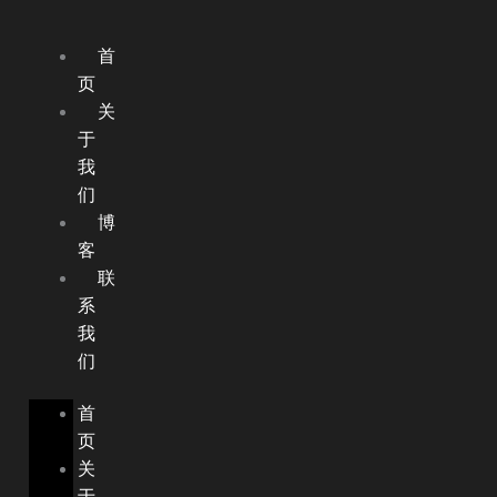
USHEO.
跳
至
首
内
页
容
关
于
我
们
博
客
联
系
我
们
首
页
关
于