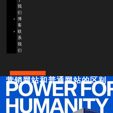
我
们
博
客
联
系
我
们
Weixin
Viber
Envelope
0574-88482145
营销网站和普通网站的区别